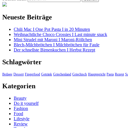
Neueste Beiträge
Chili Mac I One Pot Pasta I in 20 Minuten
Weihnachtliche Choco Crossies I Last minute snack
Mini Strudel mit Maroni I Maroni-Röllchen
Blech-Milchbrötchen I Milchbrötchen für Faule
Der schnellste Birnenkuchen I Herbst Rezept
Schlagwörter
Beilage
Dessert
Fingerfood
Getränk
Griechenland
Griechisch
Hauptgericht
Pasta
Rezept
Sa
Kategorien
Beauty
Do it yourself
Fashion
Food
Lifestyle
Review