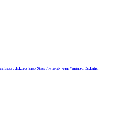
lat
Sauce
Schokolade
Snack
Süßes
Thermomix
vegan
Vegetarisch
Zuckerfrei