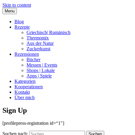
Skip to content
Menu
Blog
Rezepte
Griechisch| Rumänisch
Thermomix
Aus der Natur
Zuckerkunst
Rezensionen
Bücher
Messen | Events
Shops | Lokale
Apps | Spiele
Kategorien
Kooperationen
Kontakt
Über mich
Sign Up
Nia Latea
[profilepress-registration id=“1″]
Suchen nach: