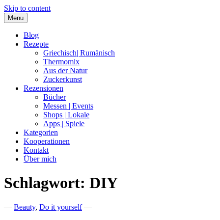
Skip to content
Menu
Blog
Rezepte
Griechisch| Rumänisch
Thermomix
Aus der Natur
Zuckerkunst
Rezensionen
Bücher
Messen | Events
Shops | Lokale
Apps | Spiele
Kategorien
Kooperationen
Kontakt
Über mich
Schlagwort:
DIY
Nia Latea
—
Beauty
,
Do it yourself
—