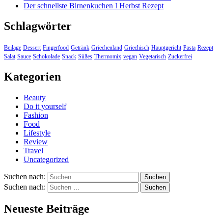
Der schnellste Birnenkuchen I Herbst Rezept
Schlagwörter
Beilage
Dessert
Fingerfood
Getränk
Griechenland
Griechisch
Hauptgericht
Pasta
Rezept
Salat
Sauce
Schokolade
Snack
Süßes
Thermomix
vegan
Vegetarisch
Zuckerfrei
Kategorien
Beauty
Do it yourself
Fashion
Food
Lifestyle
Review
Travel
Uncategorized
Suchen nach:
Suchen nach:
Neueste Beiträge