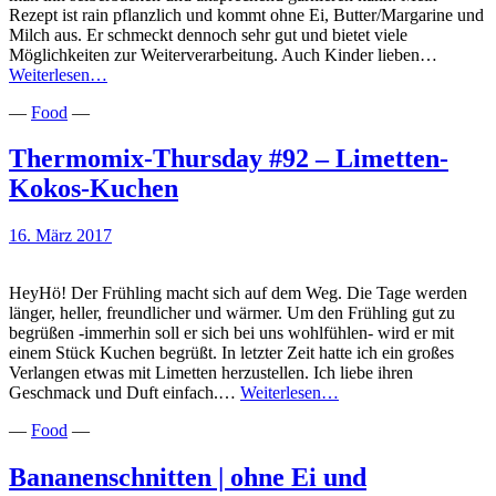
Rezept ist rain pflanzlich und kommt ohne Ei, Butter/Margarine und
Milch aus. Er schmeckt dennoch sehr gut und bietet viele
Möglichkeiten zur Weiterverarbeitung. Auch Kinder lieben…
Sellbstgemachter
Weiterlesen…
Obstkuchenboden
—
Food
—
I
Einfache
Kuchen
Thermomix-Thursday #92 – Limetten-
I
Kokos-Kuchen
Schnelle
Dessert-
Idee
16. März 2017
HeyHö! Der Frühling macht sich auf dem Weg. Die Tage werden
länger, heller, freundlicher und wärmer. Um den Frühling gut zu
begrüßen -immerhin soll er sich bei uns wohlfühlen- wird er mit
einem Stück Kuchen begrüßt. In letzter Zeit hatte ich ein großes
Verlangen etwas mit Limetten herzustellen. Ich liebe ihren
Thermomix-
Geschmack und Duft einfach.…
Weiterlesen…
Thursday
—
Food
—
#92
–
Limetten-
Bananenschnitten | ohne Ei und
Kokos-