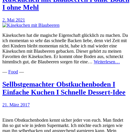
I ohne Mehl
2. Mai 2021
Käsekuchen hat die magische Eigenschaft glücklich zu machen. Da
ich momentan so sehr das schnelle Backen liebe, denn viel Zeit mit
drei Kindern bleibt momentan nicht, habe ich mal wieder eine
Käsekuchen mit Blaubeeren gebacken. Dieser gehört zu meinen
Favoriten der Käsekuchen. Er kommt ohne Boden aus, schmeckt
Käsek
himmlisch gut, die Blaubeeren sorgen für eine…
Weiterlesen…
mit
—
Food
—
Blaub
I
ohne
Sellbstgemachter Obstkuchenboden I
Boden
Einfache Kuchen I Schnelle Dessert-Idee
I
ohne
Mehl
21. März 2017
Einen Obstkuchenboden kennt sicher jeder von euch. Man findet
ihn so gut wie in jedem Supermarkt. Ich möchte euch zeigen wie
man ihn selberbacken und ansprechend garnieren kann. Mein