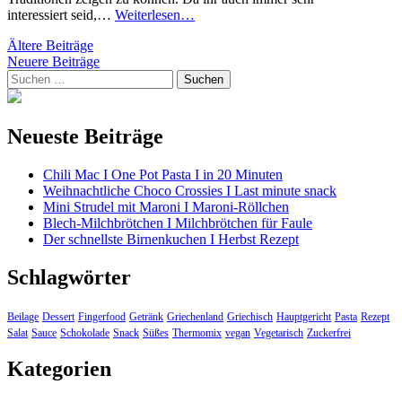
Cozonac
interessiert seid,…
Weiterlesen…
–
Beitragsnavigation
Ältere Beiträge
rumänisches
Neuere Beiträge
Kuchenbrot
Suchen
zu
nach:
Festtagen
Neueste Beiträge
Chili Mac I One Pot Pasta I in 20 Minuten
Weihnachtliche Choco Crossies I Last minute snack
Mini Strudel mit Maroni I Maroni-Röllchen
Blech-Milchbrötchen I Milchbrötchen für Faule
Der schnellste Birnenkuchen I Herbst Rezept
Schlagwörter
Beilage
Dessert
Fingerfood
Getränk
Griechenland
Griechisch
Hauptgericht
Pasta
Rezept
Salat
Sauce
Schokolade
Snack
Süßes
Thermomix
vegan
Vegetarisch
Zuckerfrei
Kategorien