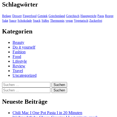
Schlagwörter
Beilage
Dessert
Fingerfood
Getränk
Griechenland
Griechisch
Hauptgericht
Pasta
Rezept
Salat
Sauce
Schokolade
Snack
Süßes
Thermomix
vegan
Vegetarisch
Zuckerfrei
Kategorien
Beauty
Do it yourself
Fashion
Food
Lifestyle
Review
Travel
Uncategorized
Suchen
nach:
Suchen
nach:
Neueste Beiträge
Chili Mac I One Pot Pasta I in 20 Minuten