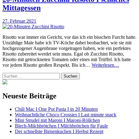
Mittagessen
27. Februar 2021
Risotto war immer ein Gericht, vor das ich ein bisschen Furcht hatte.
Unzählige Male habe ich TV-Köche dabei beobachtet, wie sie mit
hochgezogener Augenbraue vorgetragen haben, wie ein perfektes
Risotto zubereitet werdet sein muss. Egal ob Zucchini Risotto,
Risotto mit getrockneten Tomaten oder eines mit Trüffel. Ich hatte
20-
vor jedem Risotto großen Respekt. Bis ich…
Weiterlesen…
Minuten
Suchen
Zucchini
nach:
Risotto
I
schnelles
Neueste Beiträge
Mittagess
Chili Mac I One Pot Pasta I in 20 Minuten
Weihnachtliche Choco Crossies I Last minute snack
Mini Strudel mit Maroni I Maroni-Röllchen
Blech-Milchbrötchen I Milchbrötchen für Faule
Der schnellste Birnenkuchen I Herbst Rezept