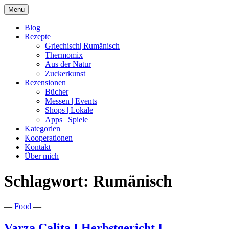
Skip
Menu
to
content
Blog
Rezepte
Griechisch| Rumänisch
Thermomix
Aus der Natur
Zuckerkunst
Rezensionen
Bücher
Messen | Events
Shops | Lokale
Apps | Spiele
Kategorien
Kooperationen
Kontakt
Über mich
Schlagwort:
Rumänisch
Nia Latea
—
Food
—
Varza Calita I Herbstgericht I