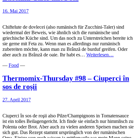
16. Mai 2017
Chiftelute de dovlecei (also rumänisch für Zucchini-Taler) sind
wiedermal der Beweis, wie ähnlich sich die rumänische und
griechische Küche sind. Um das noch zu Unterstreichen bereite ich
sie gerne mit Feta zu. Wenn man es allerdings nur rumänisch
zubereiten möchte, kann man zu Brânză de burduf greifen. Oder
Chiftelute
aber auch zu Brânză de oaie. Ihr habt es…
Weiterlesen…
de
—
Food
—
dovlecei
I
rumänische
Thermomix-Thursday #98 – Ciuperci în
Zucchini-
sos de roşii
Taler
mit
Feta
27. April 2017
Ciuperci în sos de roşii also Pilze/Champignons in Tomatensauce
ist ein tolles Beilagengericht. Ich finde sie einfach nur himmlisch zu
Polenta oder Brot. Aber auch zu vielen anderen Speisen machen sie
sich gut. Das Rezept stammt ursprünglich von der rumänischen
Oma. Einige von euch wissen ja mittlerweile wo mein Mann seine