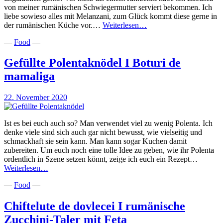
von meiner rumänischen Schwiegermutter serviert bekommen. Ich
liebe sowieso alles mit Melanzani, zum Glück kommt diese gerne in
Zacuscă
der rumänischen Küche vor.…
Weiterlesen…
I
—
Food
—
Brotaufstrich
aus
Melanzani,
Gefüllte Polentaknödel I Boturi de
Paprika
mamaliga
&
Tomaten
22. November 2020
Ist es bei euch auch so? Man verwendet viel zu wenig Polenta. Ich
denke viele sind sich auch gar nicht bewusst, wie vielseitig und
schmackhaft sie sein kann. Man kann sogar Kuchen damit
zubereiten. Um euch noch eine tolle Idee zu geben, wie ihr Polenta
ordentlich in Szene setzen könnt, zeige ich euch ein Rezept…
Gefüllte
Weiterlesen…
Polentaknödel
—
Food
—
I
Boturi
de
Chiftelute de dovlecei I rumänische
mamaliga
Zucchini-Taler mit Feta