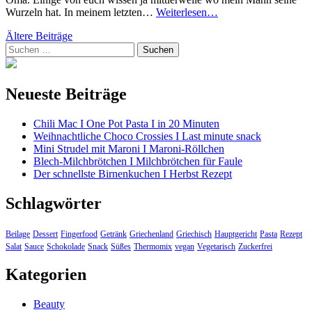
Thermomix-
Wurzeln hat. In meinem letzten…
Weiterlesen…
Thursday
Beitragsnavigation
Ältere Beiträge
#98
Suchen
–
nach:
Ciuperci
în
sos
Neueste Beiträge
de
roşii
Chili Mac I One Pot Pasta I in 20 Minuten
Weihnachtliche Choco Crossies I Last minute snack
Mini Strudel mit Maroni I Maroni-Röllchen
Blech-Milchbrötchen I Milchbrötchen für Faule
Der schnellste Birnenkuchen I Herbst Rezept
Schlagwörter
Beilage
Dessert
Fingerfood
Getränk
Griechenland
Griechisch
Hauptgericht
Pasta
Rezept
Salat
Sauce
Schokolade
Snack
Süßes
Thermomix
vegan
Vegetarisch
Zuckerfrei
Kategorien
Beauty