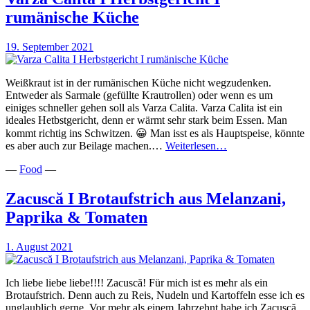
rumänische Küche
19. September 2021
Weißkraut ist in der rumänischen Küche nicht wegzudenken.
Entweder als Sarmale (gefüllte Krautrollen) oder wenn es um
einiges schneller gehen soll als Varza Calita. Varza Calita ist ein
ideales Hetbstgericht, denn er wärmt sehr stark beim Essen. Man
kommt richtig ins Schwitzen. 😀 Man isst es als Hauptspeise, könnte
Varza
es aber auch zur Beilage machen.…
Weiterlesen…
Calita
—
Food
—
I
Herbstgericht
I
Zacuscă I Brotaufstrich aus Melanzani,
rumänische
Paprika & Tomaten
Küche
1. August 2021
Ich liebe liebe liebe!!!! Zacuscă! Für mich ist es mehr als ein
Brotaufstrich. Denn auch zu Reis, Nudeln und Kartoffeln esse ich es
unglaublich gerne. Vor mehr als einem Jahrzehnt habe ich Zacuscă