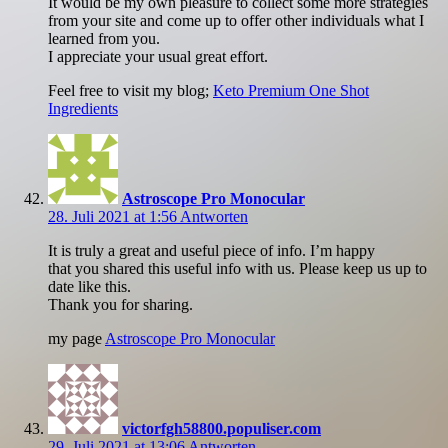
It would be my own pleasure to collect some more strategies
from your site and come up to offer other individuals what I
learned from you.
I appreciate your usual great effort.
Feel free to visit my blog;
Keto Premium One Shot
Ingredients
Astroscope Pro Monocular
28. Juli 2021 at 1:56
Antworten
It is truly a great and useful piece of info. I’m happy
that you shared this useful info with us. Please keep us up to
date like this.
Thank you for sharing.
my page
Astroscope Pro Monocular
victorfgh58800.populiser.com
29. Juli 2021 at 13:06
Antworten