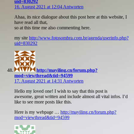
uid=830292
16. August 2021 at 12:04
Antworten
Ahaa, its nice dialogue about this post here at this website, I
have read all that,
so at this time me also commenting here.
my site
http://www.fotosombra.com.br/agenda/userinfo.php?
uid=830292
http://mayiling.cn/forum.php?
mod=viewthread&tid=94599
17. August 2021 at 14:31
Antworten
Hello my loved one! I wish to say that this post is
awesome, great written and include almost all vital infos. I’d
like to see more posts like this.
Here is my webpage …
http://mayiling.cn/forum.php?
mod=viewthread&tid=94599