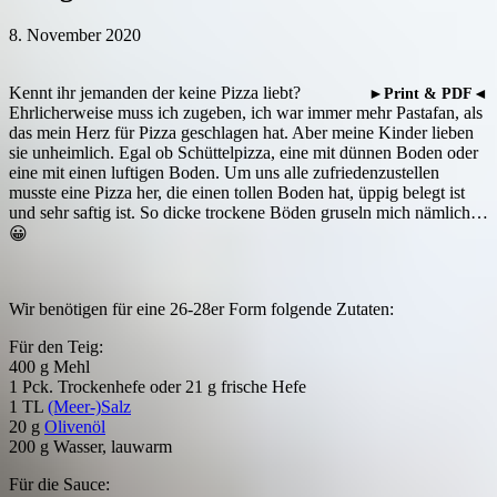
8. November 2020
Kennt ihr jemanden der keine Pizza liebt?
►Print & PDF◄
Ehrlicherweise muss ich zugeben, ich war immer mehr Pastafan, als
das mein Herz für Pizza geschlagen hat. Aber meine Kinder lieben
sie unheimlich. Egal ob Schüttelpizza, eine mit dünnen Boden oder
eine mit einen luftigen Boden. Um uns alle zufriedenzustellen
musste eine Pizza her, die einen tollen Boden hat, üppig belegt ist
und sehr saftig ist. So dicke trockene Böden gruseln mich nämlich…
😀
Wir benötigen für eine 26-28er Form folgende Zutaten:
Für den Teig:
400 g Mehl
1 Pck. Trockenhefe oder 21 g frische Hefe
1 TL
(Meer-)Salz
20 g
Olivenöl
200 g Wasser, lauwarm
Für die Sauce: