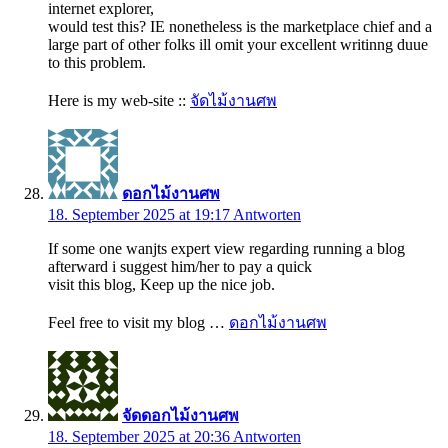
internet explorer,
would test this? IE nonetheless is the marketplace chief and a
large part of other folks ill omit your excellent writinng duue
to this problem.
Here is my web-site ::
จัดไม้งานศพ
ดอกไม้งานศพ
18. September 2025 at 19:17
Antworten
If some one wanjts expert view regarding running a blog
afterward i suggest him/her to pay a quick
visit this blog, Keep up the nice job.
Feel free to visit my blog …
ดอกไม้งานศพ
จัดดอกไม้งานศพ
18. September 2025 at 20:36
Antworten