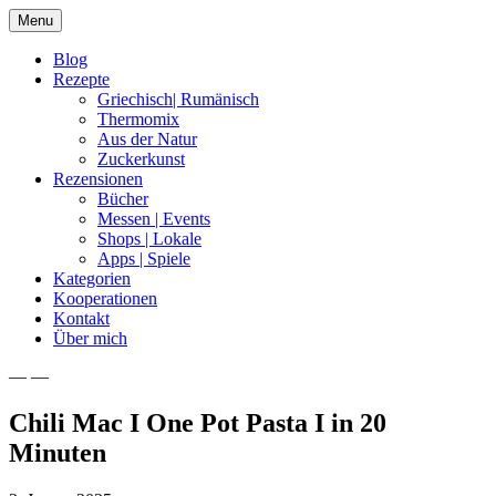
Skip
Menu
to
content
Blog
Rezepte
Griechisch| Rumänisch
Thermomix
Aus der Natur
Zuckerkunst
Rezensionen
Bücher
Messen | Events
Shops | Lokale
Apps | Spiele
Kategorien
Kooperationen
Kontakt
Über mich
— —
Nia Latea
Chili Mac I One Pot Pasta I in 20
Minuten