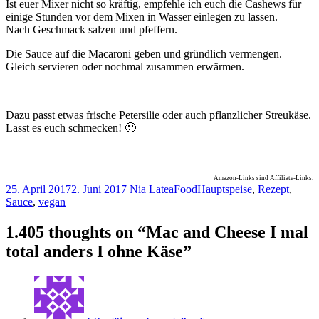
Ist euer Mixer nicht so kräftig, empfehle ich euch die Cashews für
einige Stunden vor dem Mixen in Wasser einlegen zu lassen.
Nach Geschmack salzen und pfeffern.
Die Sauce auf die Macaroni geben und gründlich vermengen.
Gleich servieren oder nochmal zusammen erwärmen.
Dazu passt etwas frische Petersilie oder auch pflanzlicher Streukäse.
Lasst es euch schmecken! 🙂
Amazon-Links sind Affiliate-Links.
25. April 2017
2. Juni 2017
Nia Latea
Food
Hauptspeise
,
Rezept
,
Sauce
,
vegan
1.405 thoughts on “
Mac and Cheese I mal
total anders I ohne Käse
”