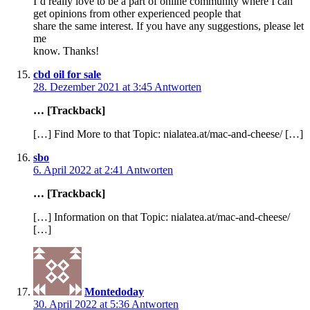
I’d really love to be a part of online community where I can
get opinions from other experienced people that
share the same interest. If you have any suggestions, please let
me
know. Thanks!
cbd oil for sale
28. Dezember 2021 at 3:45
Antworten
… [Trackback]
[…] Find More to that Topic: nialatea.at/mac-and-cheese/ […]
sbo
6. April 2022 at 2:41
Antworten
… [Trackback]
[…] Information on that Topic: nialatea.at/mac-and-cheese/
[…]
Montedoday
30. April 2022 at 5:36
Antworten