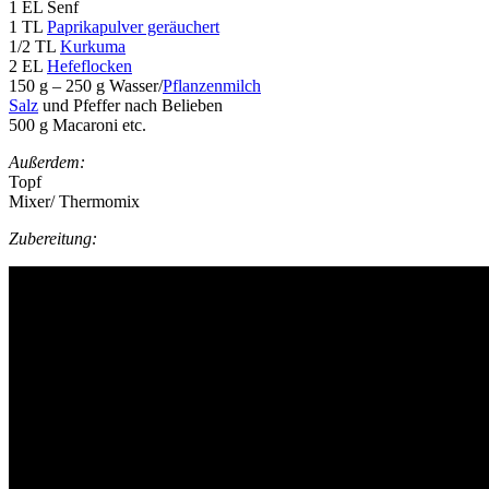
1 EL Senf
1 TL
Paprikapulver geräuchert
1/2 TL
Kurkuma
2 EL
Hefeflocken
150 g – 250 g Wasser/
Pflanzenmilch
Salz
und Pfeffer nach Belieben
500 g Macaroni etc.
Außerdem:
Topf
Mixer/ Thermomix
Zubereitung: