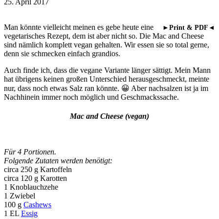
25. April 2017
Man könnte vielleicht meinen es gebe heute eine
►Print & PDF◄
vegetarisches Rezept, dem ist aber nicht so. Die Mac and Cheese
sind nämlich komplett vegan gehalten. Wir essen sie so total gerne,
denn sie schmecken einfach grandios.
Auch finde ich, dass die vegane Variante länger sättigt. Mein Mann
hat übrigens keinen großen Unterschied herausgeschmeckt, meinte
nur, dass noch etwas Salz ran könnte. 😀 Aber nachsalzen ist ja im
Nachhinein immer noch möglich und Geschmackssache.
Mac and Cheese (vegan)
Für 4 Portionen.
Folgende Zutaten werden benötigt:
circa 250 g Kartoffeln
circa 120 g Karotten
1 Knoblauchzehe
1 Zwiebel
100 g
Cashews
1 EL
Essig