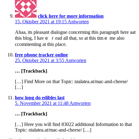
click here for more information
15. Oktober 2021 at 19:15
Antworten
Ahaa, its pleasant dialogue ϲoncerning this paragraph here aat
this blog, I hаvｅ ｒead all tһat, ѕo at thіѕ tіmｅ me also
ccommenting at thіs ρlace.
free phone tracker online
25. Oktober 2021 at 3:55
Antworten
… [Trackback]
[…] Find More on that Topic: nialatea.at/mac-and-cheese/
[…]
how long do edibles last
5. November 2021 at 11:48
Antworten
… [Trackback]
[…] Here you will find 83022 additional Information to that
Topic: nialatea.at/mac-and-cheese/ […]