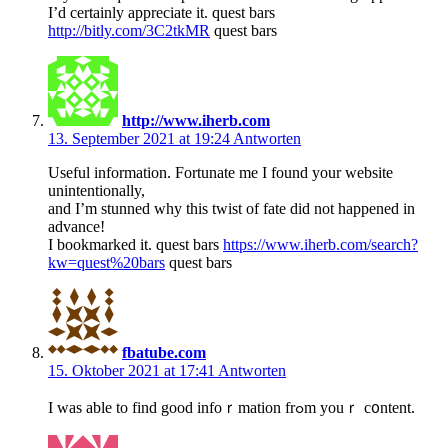
I’d certainly appreciate it. quest bars
http://bitly.com/3C2tkMR
quest bars
http://www.iherb.com
13. September 2021 at 19:24
Antworten
Useful information. Fortunate me I found your website
unintentionally,
and I’m stunned why this twist of fate did not happened in
advance!
I bookmarked it. quest bars
https://www.iherb.com/search?
kw=quest%20bars
quest bars
fbatube.com
15. Oktober 2021 at 17:41
Antworten
I was аble to fіnd goоd infoｒmation frߋm youｒ c᧐ntent.