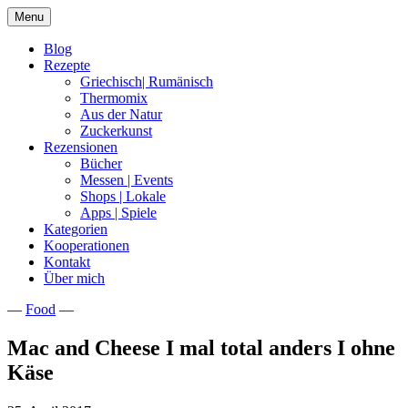
Skip
Menu
to
content
Blog
Rezepte
Griechisch| Rumänisch
Thermomix
Aus der Natur
Zuckerkunst
Rezensionen
Bücher
Messen | Events
Shops | Lokale
Apps | Spiele
Kategorien
Kooperationen
Kontakt
Über mich
—
Food
—
Nia Latea
Mac and Cheese I mal total anders I ohne
Käse