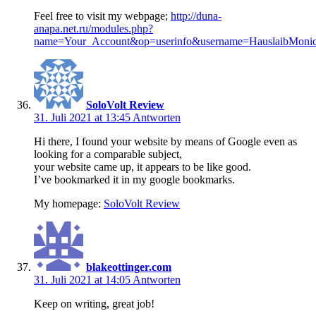
Feel free to visit my webpage;
http://duna-
anapa.net.ru/modules.php?
name=Your_Account&op=userinfo&username=HauslaibMoni
SoloVolt Review
31. Juli 2021 at 13:45
Antworten
Hi there, I found your website by means of Google even as
looking for a comparable subject,
your website came up, it appears to be like good.
I’ve bookmarked it in my google bookmarks.
My homepage:
SoloVolt Review
blakeottinger.com
31. Juli 2021 at 14:05
Antworten
Keep on writing, great job!