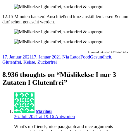
12-15 Minuten backen! Anschließend kurz auskühlen lassen & dann
darf schon genascht werden.
Amazon-Links sind Affiliate-Links.
17. Januar 2021
17. Januar 2021
Nia Latea
Food
Gesundheit
,
Glutenfrei
,
Kekse
,
Zuckerfrei
8.936 thoughts on “
Müslikekse I nur 3
Zutaten I Glutenfrei
”
Marilou
26. Juli 2021 at 19:16
Antworten
What’s up friends, nice paragraph and nice arguments