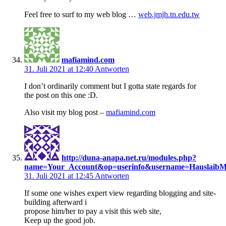
Feel free to surf to my web blog …
web.jmjh.tn.edu.tw
mafiamind.com
31. Juli 2021 at 12:40
Antworten
I don’t ordinarily comment but I gotta state regards for
the post on this one :D.
Also visit my blog post –
mafiamind.com
http://duna-anapa.net.ru/modules.php?
name=Your_Account&op=userinfo&username=HauslaibM
31. Juli 2021 at 12:45
Antworten
If some one wishes expert view regarding blogging and site-
building afterward i
propose him/her to pay a visit this web site,
Keep up the good job.