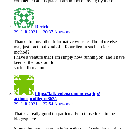
commented at this place, I am in fact enjoying by these.
Derick
29. Juli 2021 at 20:37
Antworten
Thanks for any other informative website. The place else
may just I get that kind of info written in such an ideal
method?
I have a venture that I am simply now running on, and I have
been at the look out for
such information.
https://talk-video.com/index.php?
action=profile;u=8635
29. Juli 2021 at 22:54
Antworten
That is a really good tip particularly to those fresh to the
blogosphere.
Simple but very accurate information… Thanks for sharing