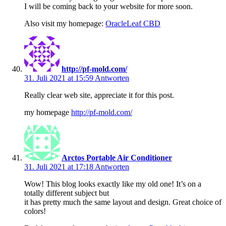
I will be coming back to your website for more soon.
Also visit my homepage:
OracleLeaf CBD
http://pf-mold.com/
31. Juli 2021 at 15:59
Antworten
Really clear web site, appreciate it for this post.
my homepage
http://pf-mold.com/
Arctos Portable Air Conditioner
31. Juli 2021 at 17:18
Antworten
Wow! This blog looks exactly like my old one! It’s on a
totally different subject but
it has pretty much the same layout and design. Great choice of
colors!