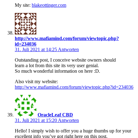
My site:
blakeottinger.com
http://www.mafiamind.com/forum/viewtopic.php?
id=234036
31. Juli 2021 at 14:25
Antworten
Outstanding post, I conceive website owners should
learn a lot from this site its very user genial.
So much wonderful information on here :D.
Also visit my website:
http://www.mafiamind.com/forum/viewtopic.php?id=234036
OracleLeaf CBD
31. Juli 2021 at 15:20
Antworten
Hello! I simply wish to offer you a huge thumbs up for your
excellent info you’ve got right here on this post.