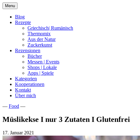
Skip
Menu
to
content
Blog
Rezepte
Griechisch| Rumänisch
Thermomix
Aus der Natur
Zuckerkunst
Rezensionen
Bücher
Messen | Events
Shops | Lokale
Apps | Spiele
Kategorien
Kooperationen
Kontakt
Über mich
—
Food
—
Nia Latea
Müslikekse I nur 3 Zutaten I Glutenfrei
17. Januar 2021