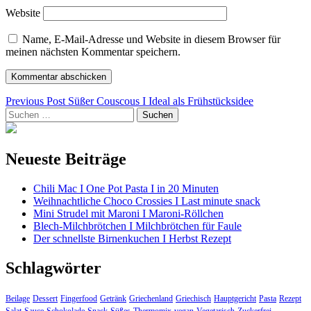
Website
Name, E-Mail-Adresse und Website in diesem Browser für
meinen nächsten Kommentar speichern.
Beitragsnavigation
Previous Post
Süßer Couscous I Ideal als Frühstücksidee
Suchen
nach:
Neueste Beiträge
Chili Mac I One Pot Pasta I in 20 Minuten
Weihnachtliche Choco Crossies I Last minute snack
Mini Strudel mit Maroni I Maroni-Röllchen
Blech-Milchbrötchen I Milchbrötchen für Faule
Der schnellste Birnenkuchen I Herbst Rezept
Schlagwörter
Beilage
Dessert
Fingerfood
Getränk
Griechenland
Griechisch
Hauptgericht
Pasta
Rezept
Salat
Sauce
Schokolade
Snack
Süßes
Thermomix
vegan
Vegetarisch
Zuckerfrei