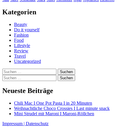
Kategorien
Beauty
Do it yourself
Fashion
Food
Lifestyle
Review
Travel
Uncategorized
Suchen
nach:
Suchen
nach:
Neueste Beiträge
Chili Mac I One Pot Pasta I in 20 Minuten
Weihnachtliche Choco Crossies I Last minute snack
Mini Strudel mit Maroni I Maroni-Röllchen
Impressum |
Datenschutz