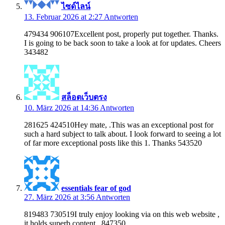
ไซด์ไลน์
13. Februar 2026 at 2:27
Antworten
479434 906107Excellent post, properly put together. Thanks.
I is going to be back soon to take a look at for updates. Cheers
343482
สล็อตเว็บตรง
10. März 2026 at 14:36
Antworten
281625 424510Hey mate, .This was an exceptional post for
such a hard subject to talk about. I look forward to seeing a lot
of far more exceptional posts like this 1. Thanks 543520
essentials fear of god
27. März 2026 at 3:56
Antworten
819483 730519I truly enjoy looking via on this web website ,
it holds superb content . 847350