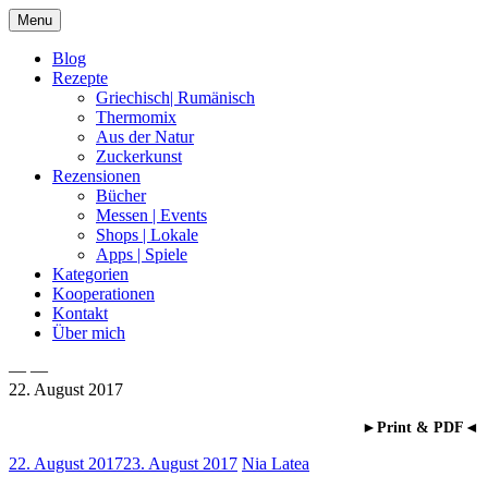
Skip
Menu
to
content
Blog
Rezepte
Griechisch| Rumänisch
Thermomix
Aus der Natur
Zuckerkunst
Rezensionen
Bücher
Messen | Events
Shops | Lokale
Apps | Spiele
Kategorien
Kooperationen
Kontakt
Über mich
— —
22. August 2017
Nia Latea
►Print & PDF◄
22. August 2017
23. August 2017
Nia Latea