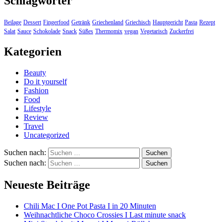
Schlagwörter
Beilage
Dessert
Fingerfood
Getränk
Griechenland
Griechisch
Hauptgericht
Pasta
Rezept
Salat
Sauce
Schokolade
Snack
Süßes
Thermomix
vegan
Vegetarisch
Zuckerfrei
Kategorien
Beauty
Do it yourself
Fashion
Food
Lifestyle
Review
Travel
Uncategorized
Suchen nach:
Suchen nach:
Neueste Beiträge
Chili Mac I One Pot Pasta I in 20 Minuten
Weihnachtliche Choco Crossies I Last minute snack