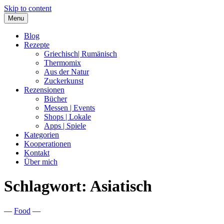
Skip to content
Menu
Blog
Rezepte
Griechisch| Rumänisch
Thermomix
Aus der Natur
Zuckerkunst
Rezensionen
Bücher
Messen | Events
Shops | Lokale
Apps | Spiele
Kategorien
Kooperationen
Kontakt
Über mich
Schlagwort:
Asiatisch
Nia Latea
—
Food
—