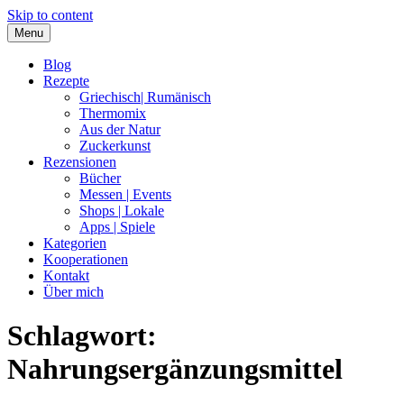
Skip to content
Menu
Blog
Rezepte
Griechisch| Rumänisch
Thermomix
Aus der Natur
Zuckerkunst
Rezensionen
Bücher
Messen | Events
Shops | Lokale
Apps | Spiele
Kategorien
Kooperationen
Kontakt
Über mich
Schlagwort:
Nia Latea
Nahrungsergänzungsmittel