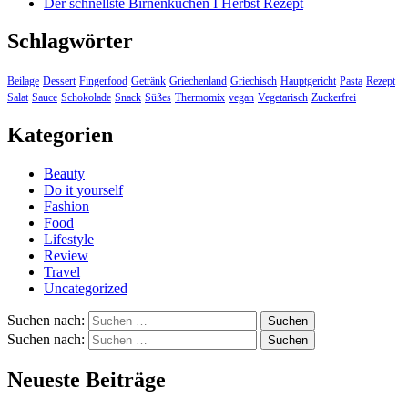
Der schnellste Birnenkuchen I Herbst Rezept
Schlagwörter
Beilage
Dessert
Fingerfood
Getränk
Griechenland
Griechisch
Hauptgericht
Pasta
Rezept
Salat
Sauce
Schokolade
Snack
Süßes
Thermomix
vegan
Vegetarisch
Zuckerfrei
Kategorien
Beauty
Do it yourself
Fashion
Food
Lifestyle
Review
Travel
Uncategorized
Suchen nach:
Suchen nach:
Neueste Beiträge