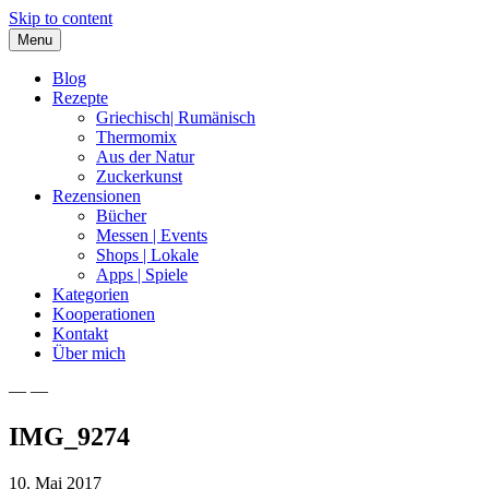
Skip to content
Menu
Blog
Rezepte
Griechisch| Rumänisch
Thermomix
Aus der Natur
Zuckerkunst
Rezensionen
Bücher
Messen | Events
Shops | Lokale
Apps | Spiele
Kategorien
Kooperationen
Kontakt
Über mich
— —
Nia Latea
IMG_9274
10. Mai 2017