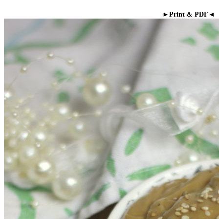
►Print & PDF◄