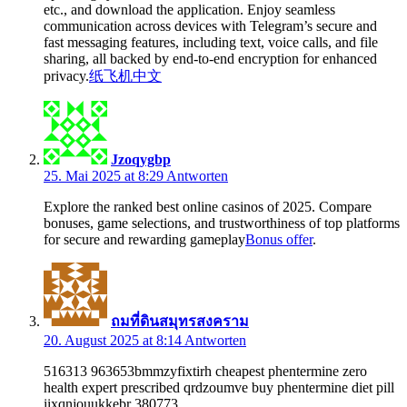
etc., and download the application. Enjoy seamless
communication across devices with Telegram’s secure and
fast messaging features, including text, voice calls, and file
sharing, all backed by end-to-end encryption for enhanced
privacy.
纸飞机中文
Jzoqygbp
25. Mai 2025 at 8:29
Antworten
Explore the ranked best online casinos of 2025. Compare
bonuses, game selections, and trustworthiness of top platforms
for secure and rewarding gameplay
Bonus offer
.
ถมที่ดินสมุทรสงคราม
20. August 2025 at 8:14
Antworten
516313 963653bmmzyfixtirh cheapest phentermine zero
health expert prescribed qrdzoumve buy phentermine diet pill
iixqnjouukkebr 380773