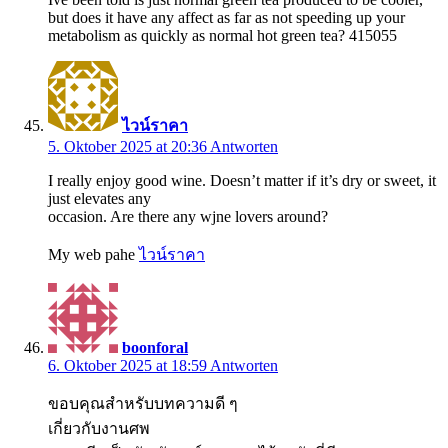
but does it have any affect as far as not speeding up your
metabolism as quickly as normal hot green tea? 415055
ไวน์ราคา
5. Oktober 2025 at 20:36
Antworten
I really enjoy good wine. Doesn’t matter if it’s dry or sweet, it
just elevates any
occasion. Are there any wjne lovers around?
My web pahe
ไวน์ราคา
boonforal
6. Oktober 2025 at 18:59
Antworten
ขอบคุณสำหรับบทความดี ๆ
เกี่ยวกับงานศพ