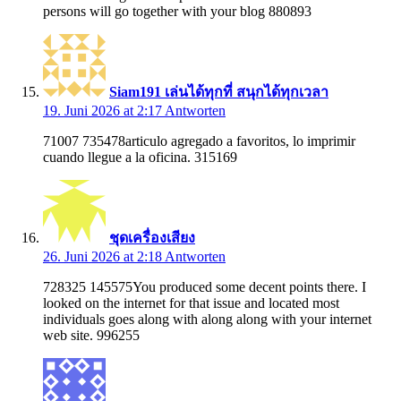
persons will go together with your blog 880893
Siam191 เล่นได้ทุกที่ สนุกได้ทุกเวลา
19. Juni 2026 at 2:17
Antworten
71007 735478articulo agregado a favoritos, lo imprimir
cuando llegue a la oficina. 315169
ชุดเครื่องเสียง
26. Juni 2026 at 2:18
Antworten
728325 145575You produced some decent points there. I
looked on the internet for that issue and located most
individuals goes along with along along with your internet
web site. 996255