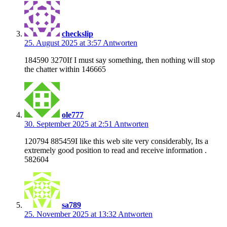
checkslip
25. August 2025 at 3:57
Antworten
184590 3270If I must say something, then nothing will stop
the chatter within 146665
ole777
30. September 2025 at 2:51
Antworten
120794 885459I like this web site very considerably, Its a
extremely good position to read and receive information .
582604
sa789
25. November 2025 at 13:32
Antworten