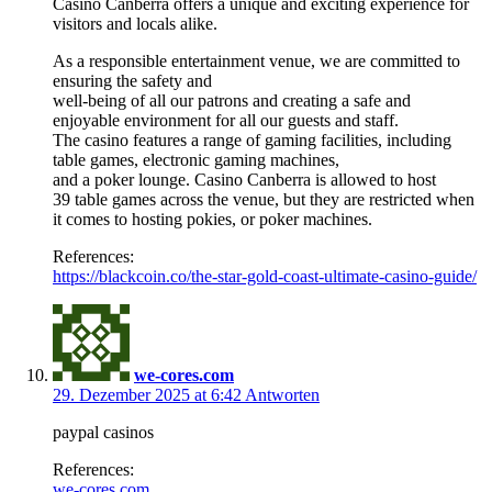
Casino Canberra offers a unique and exciting experience for
visitors and locals alike.
As a responsible entertainment venue, we are committed to
ensuring the safety and
well-being of all our patrons and creating a safe and
enjoyable environment for all our guests and staff.
The casino features a range of gaming facilities, including
table games, electronic gaming machines,
and a poker lounge. Casino Canberra is allowed to host
39 table games across the venue, but they are restricted when
it comes to hosting pokies, or poker machines.
References:
https://blackcoin.co/the-star-gold-coast-ultimate-casino-guide/
we-cores.com
29. Dezember 2025 at 6:42
Antworten
paypal casinos
References:
we-cores.com