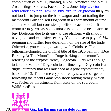
combination of NYSE, Nasdaq, NYSE American and NYSE
Arca listings. Sources: FactSet, Dow Jones
https://victor-
wiki.win/index.php/How_to_buy_xrp_in_cryptocom
ItвЂ™s
not too late to jump on the bandwagon and start trading the
memecoin! Buy and sell Dogecoin in a short amount of time
and make small but consistent profits on each trade! Is it
worth it? IвЂ™d say so. Coinbase is one of the best places to
buy Dogecoin due to its easy-to-use platform with smooth
navigation and extensive security. You do have to pay a 0.5%
premium and further fees depending on the size of the trade.
Otherwise, you cannot go wrong with Coinbase. The
billionaire changed the original title of the 1926 painting „Dog
Barking At The Moon“ to „Doge barking at the moon“,
referring to the cryptocurrency Dogecoin. This was enough
to take the value of Dogecoin to all-time high. Dogecoin is a
digital currency that was launched as a joke cryptocurrency
back in 2013. The meme cryptocurrency saw a resurgence
following the recent GameStop stock buying frenzy, which
was fueled by investments from users on the subreddit r
WallStreetBets.
Gaz kartlarının süresi doluyor mu