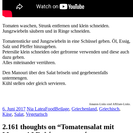
Tomaten waschen, Strunk entfernen und klein schneiden.
Jungzwiebeln säubern und in Ringe schneiden.
Tomatenstücke und Jungzwiebeln in eine Schüssel geben. Öl, Essig,
Salz und Pfeffer hinzugeben.
Petersilie klein schneiden oder gefrorene verwenden und diese auch
dazu geben.
Alles miteinander verrühren.
Den Manouri über den Salat bröseln und gegebenenfalls
untermengen.
Kühl stellen oder gleich servieren.
Amazon-Links sind Affiliate-Links.
6. Juni 2017
Nia Latea
Food
Beilage
,
Griechenland
,
Griechisch
,
Käse
,
Salat
,
Vegetarisch
2.161 thoughts on “
Tomatensalat mit