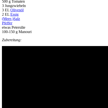
500 g Tomaten
3 Jungzwiebeln
3 EL
Olivenöl
2 EL
Essig
(Meer-)Salz
Pfeffer
etwas Petersilie
100-150 g Manouri
Zubereitung: