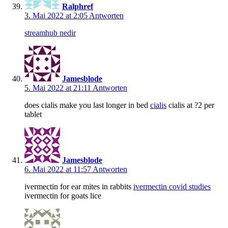
Ralphref
3. Mai 2022 at 2:05
Antworten
streamhub nedir
Jamesblode
5. Mai 2022 at 21:11
Antworten
does cialis make you last longer in bed
cialis
cialis at ?2 per
tablet
Jamesblode
6. Mai 2022 at 11:57
Antworten
ivermectin for ear mites in rabbits
ivermectin covid studies
ivermectin for goats lice