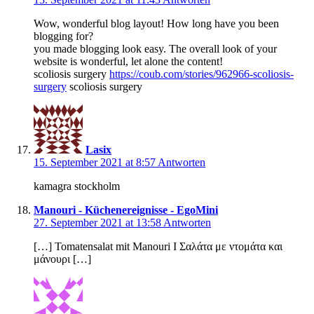
Wow, wonderful blog layout! How long have you been
blogging for?
you made blogging look easy. The overall look of your
website is wonderful, let alone the content!
scoliosis surgery
https://coub.com/stories/962966-scoliosis-
surgery
scoliosis surgery
Lasix
15. September 2021 at 8:57
Antworten
kamagra stockholm
Manouri - Küchenereignisse - EgoMini
27. September 2021 at 13:58
Antworten
[…] Tomatensalat mit Manouri I Σαλάτα με ντομάτα και
μάνουρι […]