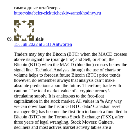
самоходные штабелеры
https://shtabeler-elektricheskiy-samokhodnyy.ru
slals
15. Juli 2022 at 3:31
Antworten
Traders may buy the Bitcoin (BTC) when the MACD crosses
above its signal line (orange line) and Sell, or short, the
Bitcoin (BTC) when the MACD (blue line) crosses below the
signal line. Technical Analysis through the use of charts or
volume helps to forecast future Bitcoin (BTC) price trends,
however, do remember always that analysis can’t make
absolute predictions about the future. Therefore, trade with
caution. The total market value of a cryptocurrency’s
circulating supply. It is analogous to the free-float
capitalization in the stock market. All values in % Any way
we can download the historical BTC data? Canadian asset
manager 3iQ has become the first firm to launch a fund tied to
Bitcoin (BTC) on the Toronto Stock Exchange (TSX), after
three years of legal wrangling. Stock Movers: Gainers,
decliners and most actives market activity tables are a