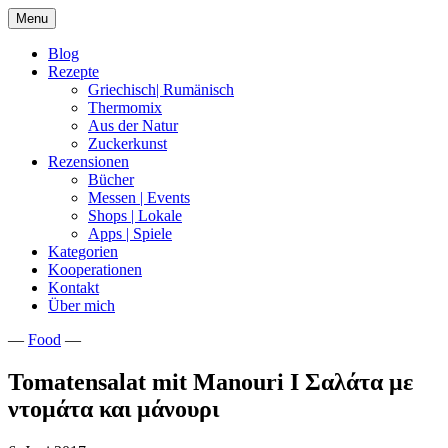
Skip
Menu
to
content
Blog
Rezepte
Griechisch| Rumänisch
Thermomix
Aus der Natur
Zuckerkunst
Rezensionen
Bücher
Messen | Events
Shops | Lokale
Apps | Spiele
Kategorien
Kooperationen
Kontakt
Über mich
—
Food
—
Nia Latea
Tomatensalat mit Manouri I Σαλάτα με
ντομάτα και μάνουρι