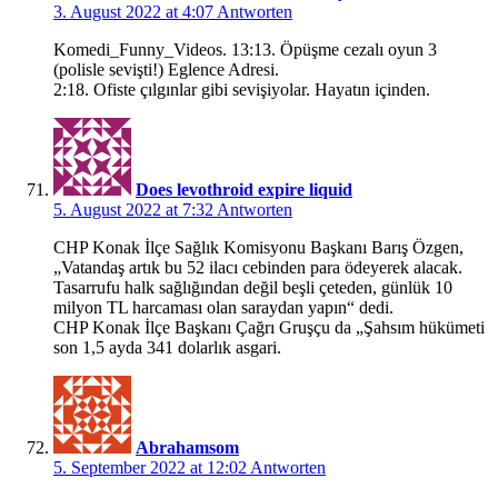
3. August 2022 at 4:07
Antworten
Komedi_Funny_Videos. 13:13. Öpüşme cezalı oyun 3
(polisle sevişti!) Eglence Adresi.
2:18. Ofiste çılgınlar gibi sevişiyolar. Hayatın içinden.
Does levothroid expire liquid
5. August 2022 at 7:32
Antworten
CHP Konak İlçe Sağlık Komisyonu Başkanı Barış Özgen,
„Vatandaş artık bu 52 ilacı cebinden para ödeyerek alacak.
Tasarrufu halk sağlığından değil beşli çeteden, günlük 10
milyon TL harcaması olan saraydan yapın“ dedi.
CHP Konak İlçe Başkanı Çağrı Gruşçu da „Şahsım hükümeti
son 1,5 ayda 341 dolarlık asgari.
Abrahamsom
5. September 2022 at 12:02
Antworten