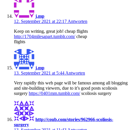
j.mp
12. September 2021 at 22:17
Antworten
Keep on writing, great job! cheap flights
http://1704milesapart.tumblr.com/
cheap
flights
j.mp
13. September 2021 at 5:44
Antworten
Very rapidly this web page will be famous among all blogging
and site-building viewers, due to it’s good posts scoliosis
surgery
https://0401mm.tumblr.com/
scoliosis surgery
http://coub.com/stories/962966-scoliosis-
surgery
13. September 2021 at 11:43
Antworten