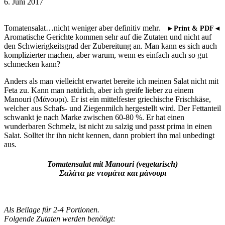
6. Juni 2017
Tomatensalat…nicht weniger aber definitiv mehr.
►Print & PDF◄
Aromatische Gerichte kommen sehr auf die Zutaten und nicht auf
den Schwierigkeitsgrad der Zubereitung an. Man kann es sich auch
komplizierter machen, aber warum, wenn es einfach auch so gut
schmecken kann?
Anders als man vielleicht erwartet bereite ich meinen Salat nicht mit
Feta zu. Kann man natürlich, aber ich greife lieber zu einem
Manouri (Μάνουρι). Er ist ein mittelfester griechische Frischkäse,
welcher aus Schafs- und Ziegenmilch hergestellt wird. Der Fettanteil
schwankt je nach Marke zwischen 60-80 %. Er hat einen
wunderbaren Schmelz, ist nicht zu salzig und passt prima in einen
Salat. Solltet ihr ihn nicht kennen, dann probiert ihn mal unbedingt
aus.
Tomatensalat mit Manouri (vegetarisch)
Σαλάτα με ντομάτα και μάνουρι
Als Beilage für 2-4 Portionen.
Folgende Zutaten werden benötigt: