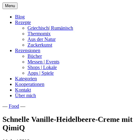
Skip
Menu
to
content
Blog
Rezepte
Griechisch| Rumänisch
Thermomix
Aus der Natur
Zuckerkunst
Rezensionen
Bücher
Messen | Events
Shops | Lokale
Apps | Spiele
Kategorien
Kooperationen
Kontakt
Über mich
—
Food
—
Nia Latea
Schnelle Vanille-Heidelbeere-Creme mit
QimiQ