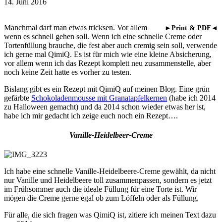
14. Juni 2016
Manchmal darf man etwas tricksen. Vor allem
►Print & PDF◄
wenn es schnell gehen soll. Wenn ich eine schnelle Creme oder
Tortenfüllung brauche, die fest aber auch cremig sein soll, verwende
ich gerne mal QimiQ. Es ist für mich wie eine kleine Absicherung,
vor allem wenn ich das Rezept komplett neu zusammenstelle, aber
noch keine Zeit hatte es vorher zu testen.
Bislang gibt es ein Rezept mit QimiQ auf meinen Blog. Eine grün
gefärbte
Schokoladenmousse mit Granatapfelkernen
(habe ich 2014
zu Halloween gemacht) und da 2014 schon wieder etwas her ist,
habe ich mir gedacht ich zeige euch noch ein Rezept….
Vanille-Heidelbeer-Creme
Ich habe eine schnelle Vanille-Heidelbeere-Creme gewählt, da nicht
nur Vanille und Heidelbeere toll zusammenpassen, sondern es jetzt
im Frühsommer auch die ideale Füllung für eine Torte ist. Wir
mögen die Creme gerne egal ob zum Löffeln oder als Füllung.
Für alle, die sich fragen was QimiQ ist, zitiere ich meinen Text dazu