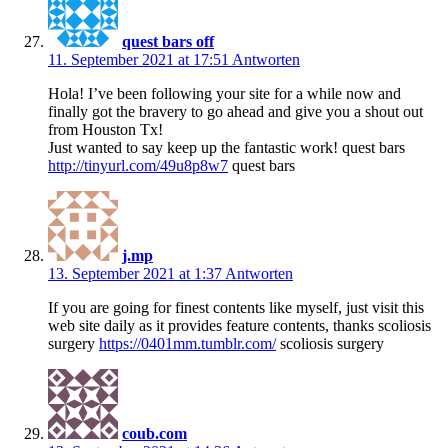
quest bars off
11. September 2021 at 17:51
Antworten
Hola! I’ve been following your site for a while now and
finally got the bravery to go ahead and give you a shout out
from Houston Tx!
Just wanted to say keep up the fantastic work! quest bars
http://tinyurl.com/49u8p8w7
quest bars
j.mp
13. September 2021 at 1:37
Antworten
If you are going for finest contents like myself, just visit this
web site daily as it provides feature contents, thanks scoliosis
surgery
https://0401mm.tumblr.com/
scoliosis surgery
coub.com