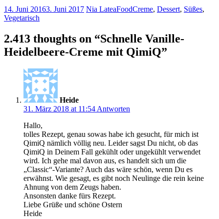
14. Juni 2016
3. Juni 2017
Nia Latea
Food
Creme
,
Dessert
,
Süßes
,
Vegetarisch
2.413 thoughts on “
Schnelle Vanille-
Heidelbeere-Creme mit QimiQ
”
Heide
31. März 2018 at 11:54
Antworten
Hallo,
tolles Rezept, genau sowas habe ich gesucht, für mich ist
QimiQ nämlich völlig neu. Leider sagst Du nicht, ob das
QimiQ in Deinem Fall gekühlt oder ungekühlt verwendet
wird. Ich gehe mal davon aus, es handelt sich um die
„Classic“-Variante? Auch das wäre schön, wenn Du es
erwähnst. Wie gesagt, es gibt noch Neulinge die rein keine
Ahnung von dem Zeugs haben.
Ansonsten danke fürs Rezept.
Liebe Grüße und schöne Ostern
Heide