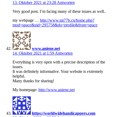
13. Oktober 2021 at 23:28
Antworten
Very good post. I’m facing many of these issues as well..
my webpage …
http://www.mi77b.cn/home.php?
mod=space&uid=295758&do=profile&from=space
www.aniene.net
14. Oktober 2021 at 1:59
Antworten
Everything is very open with a precise description of the
issues.
It was definitely informative. Your website is extremely
helpful.
Many thanks for sharing!
My homepage:
http://www.aniene.net
https://worldwidehandicappers.com