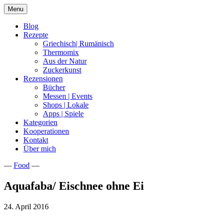
Skip
Menu
to
content
Blog
Rezepte
Griechisch| Rumänisch
Thermomix
Aus der Natur
Zuckerkunst
Rezensionen
Bücher
Messen | Events
Shops | Lokale
Apps | Spiele
Kategorien
Kooperationen
Kontakt
Über mich
—
Food
—
Nia Latea
Aquafaba/ Eischnee ohne Ei
24. April 2016