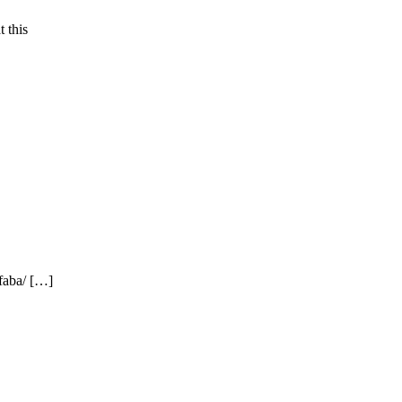
 this
afaba/ […]