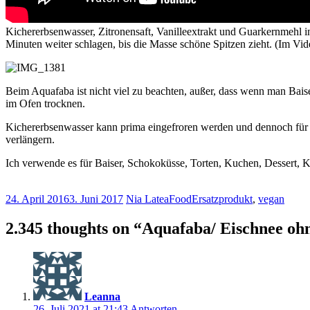
Kichererbsenwasser, Zitronensaft, Vanilleextrakt und Guarkernmehl i
Minuten weiter schlagen, bis die Masse schöne Spitzen zieht. (Im Video
Beim Aquafaba ist nicht viel zu beachten, außer, dass wenn man Ba
im Ofen trocknen.
Kichererbsenwasser kann prima eingefroren werden und dennoch für 
verlängern.
Ich verwende es für Baiser, Schokoküsse, Torten, Kuchen, Dessert,
24. April 2016
3. Juni 2017
Nia Latea
Food
Ersatzprodukt
,
vegan
2.345 thoughts on “
Aquafaba/ Eischnee oh
Leanna
26. Juli 2021 at 21:43
Antworten