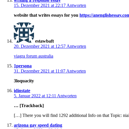
writing a response essay
15. Dezember 2021 at 22:17
Antworten
website that writes essays for you
https://anenglishessay.co
estawbaft
20. Dezember 2021 at 12:57
Antworten
viagra forum australia
1persona
31. Dezember 2021 at 11:07
Antworten
3loquacity
idinstate
5. Januar 2022 at 12:11
Antworten
… [Trackback]
[…] There you will find 1292 additional Info on that Topic: nia
arizona gay speed dating