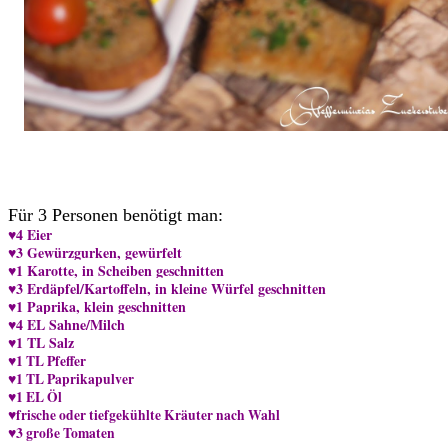
Für 3 Personen benötigt man:
♥4 Eier
♥3 Gewürzgurken, gewürfelt
♥1 Karotte, in Scheiben geschnitten
♥3 Erdäpfel/Kartoffeln, in kleine Würfel geschnitten
♥1 Paprika, klein geschnitten
♥4 EL Sahne/Milch
♥1 TL Salz
♥1 TL Pfeffer
♥1 TL Paprikapulver
♥1 EL Öl
♥frische oder tiefgekühlte Kräuter nach Wahl
♥3 große Tomaten