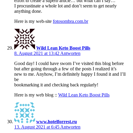
effort to create a superb article… but what can I say…
I procrastinate a whole lot and don’t seem to get nearly
anything done.
Here is my web-site
fotosombra.com.br
Wild Lean Keto Boost Pills
8. August 2021 at 13:42
Antworten
Good day! I could have sworn I’ve visited this blog before
but after going through a few of the posts I realized it’s
new to me. Anyhow, I’m definitely happy I found it and I’ll
be
bookmarking it and checking back regularly!
Here is my web blog ::
Wild Lean Keto Boost Pills
www.hotelforrest.ru
13. August 2021 at 6:45
Antworten