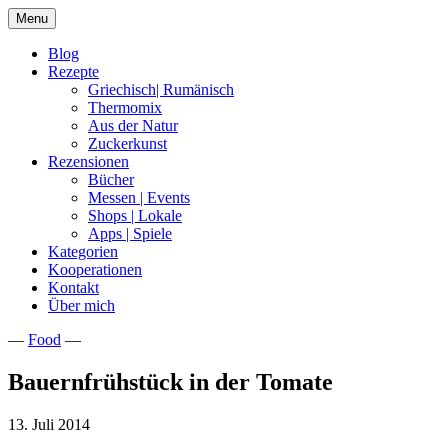
Skip
Menu
to
content
Blog
Rezepte
Griechisch| Rumänisch
Thermomix
Aus der Natur
Zuckerkunst
Rezensionen
Bücher
Messen | Events
Shops | Lokale
Apps | Spiele
Kategorien
Kooperationen
Kontakt
Über mich
—
Food
—
Nia Latea
Bauernfrühstück in der Tomate
13. Juli 2014