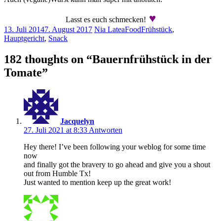
♥
Lasst es euch schmecken!
13. Juli 2014
7. August 2017
Nia Latea
Food
Frühstück
,
Hauptgericht
,
Snack
182 thoughts on “
Bauernfrühstück in der
Tomate
”
Jacquelyn
27. Juli 2021 at 8:33
Antworten
Hey there! I’ve been following your weblog for some time
now
and finally got the bravery to go ahead and give you a shout
out from Humble Tx!
Just wanted to mention keep up the great work!