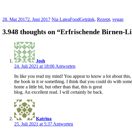
28. Mai 2017
2. Juni 2017
Nia Latea
Food
Getränk
,
Rezept
,
vegan
3.948 thoughts on “
Erfrischende Birnen-L
Josh
24. Juli 2021 at 18:06
Antworten
Its like you read my mind! You appear to know a lot about this,
the book in it or something. I think that you could do with some
home a little bit, but other than that, this is great
blog. An excellent read. I will certainly be back.
Katrina
25. Juli 2021 at 5:37
Antworten