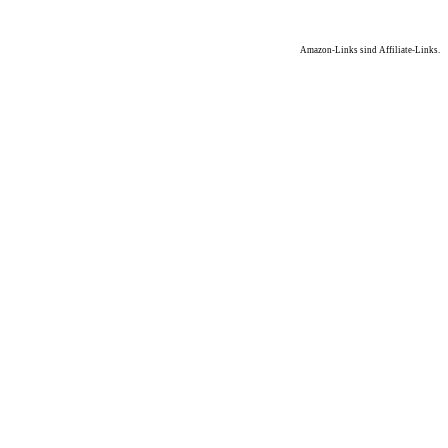
Amazon-Links sind Affiliate-Links.