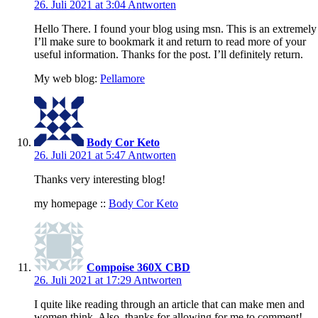
26. Juli 2021 at 3:04
Antworten
Hello There. I found your blog using msn. This is an extremely w
I’ll make sure to bookmark it and return to read more of your
useful information. Thanks for the post. I’ll definitely return.
My web blog:
Pellamore
Body Cor Keto
26. Juli 2021 at 5:47
Antworten
Thanks very interesting blog!
my homepage ::
Body Cor Keto
Compoise 360X CBD
26. Juli 2021 at 17:29
Antworten
I quite like reading through an article that can make men and
women think. Also, thanks for allowing for me to comment!