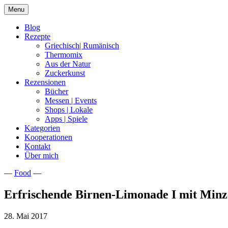
Skip
Menu
to
content
Blog
Rezepte
Griechisch| Rumänisch
Thermomix
Aus der Natur
Zuckerkunst
Rezensionen
Bücher
Messen | Events
Shops | Lokale
Apps | Spiele
Kategorien
Kooperationen
Kontakt
Über mich
—
Food
—
Nia Latea
Erfrischende Birnen-Limonade I mit Minz
28. Mai 2017