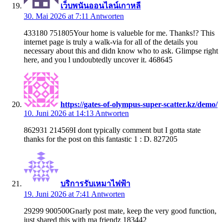
เว็บพนันออนไลน์เกาหลี
30. Mai 2026 at 7:11
Antworten
433180 751805Your home is valueble for me. Thanks!? This
internet page is truly a walk-via for all of the details you
necessary about this and didn know who to ask. Glimpse right
here, and you l undoubtedly uncover it. 468645
https://gates-of-olympus-super-scatter.kz/demo/
10. Juni 2026 at 14:13
Antworten
862931 214569I dont typically comment but I gotta state
thanks for the post on this fantastic 1 : D. 827205
บริการรับเหมาไฟฟ้า
19. Juni 2026 at 7:41
Antworten
29299 900500Gnarly post mate, keep the very good function,
just shared this with ma friendz 183442