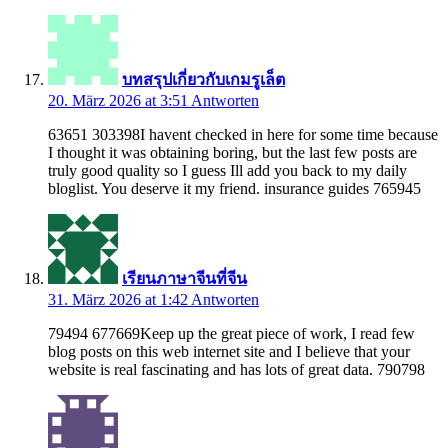
บทสรุปเกี่ยวกับเกมรูเล็ต
20. März 2026 at 3:51
Antworten
63651 303398I havent checked in here for some time because
I thought it was obtaining boring, but the last few posts are
truly good quality so I guess Ill add you back to my daily
bloglist. You deserve it my friend. insurance guides 765945
เรียนภาษาจีนที่จีน
31. März 2026 at 1:42
Antworten
79494 677669Keep up the great piece of work, I read few
blog posts on this web internet site and I believe that your
website is real fascinating and has lots of great data. 790798