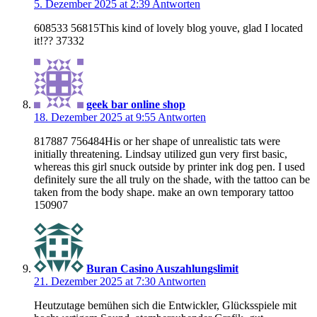
5. Dezember 2025 at 2:39
Antworten
608533 56815This kind of lovely blog youve, glad I located
it!?? 37332
geek bar online shop
18. Dezember 2025 at 9:55
Antworten
817887 756484His or her shape of unrealistic tats were
initially threatening. Lindsay utilized gun very first basic,
whereas this girl snuck outside by printer ink dog pen. I used
definitely sure the all truly on the shade, with the tattoo can be
taken from the body shape. make an own temporary tattoo
150907
Buran Casino Auszahlungslimit
21. Dezember 2025 at 7:30
Antworten
Heutzutage bemühen sich die Entwickler, Glücksspiele mit