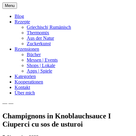
Skip
Menu
to
content
Blog
Rezepte
Griechisch| Rumänisch
Thermomix
Aus der Natur
Zuckerkunst
Rezensionen
Bücher
Messen | Events
Shops | Lokale
Apps | Spiele
Kategorien
Kooperationen
Kontakt
Über mich
— —
Nia Latea
Champignons in Knoblauchsauce I
Ciuperci cu sos de usturoi