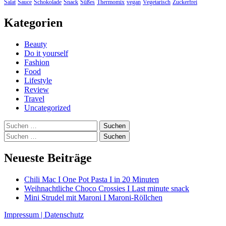
Salat
Sauce
Schokolade
Snack
Süßes
Thermomix
vegan
Vegetarisch
Zuckerfrei
Kategorien
Beauty
Do it yourself
Fashion
Food
Lifestyle
Review
Travel
Uncategorized
Suchen
nach:
Suchen
nach:
Neueste Beiträge
Chili Mac I One Pot Pasta I in 20 Minuten
Weihnachtliche Choco Crossies I Last minute snack
Mini Strudel mit Maroni I Maroni-Röllchen
Impressum |
Datenschutz