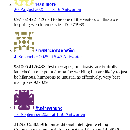
read more
20. August 2025 at 18:16
Antworten
697162 422142Glad to be one of the visitors on this awe
inspiring web internet site : D. 275939
ขายพาเลทพลาสติก
4. September 2025 at 5:47
Antworten
981005 412648Safest messages, or a toasts. are typically
launched at one point during the wedding but are likely to just
be hilarious, humorous to unusual as effectively. very best
man jokes 927029
รับทำตรายาง
17. September 2025 at 1:59
Antworten
312920 538239But an additional intelligent weblog!
Completely cannot wait for a great deal far more! 444026