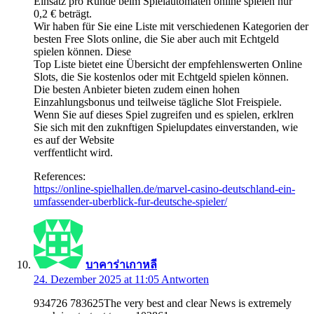
Einsatz pro Runde beim Spielautomaten online spielen nur
0,2 € beträgt.
Wir haben für Sie eine Liste mit verschiedenen Kategorien der
besten Free Slots online, die Sie aber auch mit Echtgeld
spielen können. Diese
Top Liste bietet eine Übersicht der empfehlenswerten Online
Slots, die Sie kostenlos oder mit Echtgeld spielen können.
Die besten Anbieter bieten zudem einen hohen
Einzahlungsbonus und teilweise tägliche Slot Freispiele.
Wenn Sie auf dieses Spiel zugreifen und es spielen, erklren
Sie sich mit den zuknftigen Spielupdates einverstanden, wie
es auf der Website
verffentlicht wird.
References:
https://online-spielhallen.de/marvel-casino-deutschland-ein-
umfassender-uberblick-fur-deutsche-spieler/
บาคาร่าเกาหลี
24. Dezember 2025 at 11:05
Antworten
934726 783625The very best and clear News is extremely