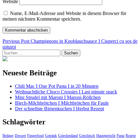
Website
Name, E-Mail-Adresse und Website in diesem Browser für
meinen nächsten Kommentar speichern.
Beitragsnavigation
Previous Post
Champignons in Knoblauchsauce I Ciuperci cu sos de
usturoi
Suchen
nach:
Neueste Beiträge
Chili Mac I One Pot Pasta I in 20 Minuten
Weihnachtliche Choco Crossies I Last minute snack
Mini Strudel mit Maroni I Maroni-Röllchen
Blech-Milchbrötchen I Milchbrötchen für Faule
Der schnellste Birnenkuchen I Herbst Rezept
Schlagwörter
Beilage
Dessert
Fingerfood
Getränk
Griechenland
Griechisch
Hauptgericht
Pasta
Rezept