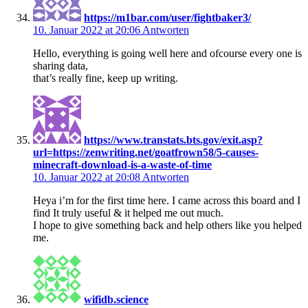
https://m1bar.com/user/fightbaker3/
10. Januar 2022 at 20:06
Antworten
Hello, everything is going well here and ofcourse every one is
sharing data,
that’s really fine, keep up writing.
https://www.transtats.bts.gov/exit.asp?
url=https://zenwriting.net/goatfrown58/5-causes-
minecraft-download-is-a-waste-of-time
10. Januar 2022 at 20:08
Antworten
Heya i’m for the first time here. I came across this board and I
find It truly useful & it helped me out much.
I hope to give something back and help others like you helped
me.
wifidb.science