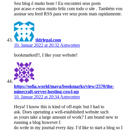
Seu blog é muito bom ! Eu encontrei seus posts
por acaso e estou muito feliz com todo o site . Também vou
assinar seu feed RSS para ver seus posts mais rapidamente.
tldrlegal.com
10. Januar 2022 at 20:32
Antworten
bookmarked!!, I like your website!
https://sofia.world/maya/bookmarks/view/2570/the-
minecraft-server-hosting-cowl-up
10. Januar 2022 at 20:34
Antworten
Heya! I know this is kind of off-topic but I had to
ask. Does operating a well-established website such
as yours take a large amount of work? I am brand new to
running a blog however I
do write in my journal every day. I’d like to start a blog so I