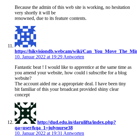
Because the admin of this web site is working, no hesitation
very shortly it will be
renowned, due to its feature contents.
https://hikvisiondb.webcam/wiki/Can_You_Move_The_Min
10. Januar 2022 at 19:29
Antworten
Fantastic beat ! I would like to apprentice at the same time as
you amend your website, how could i subscribe for a blog
website?
The account aided me a appropriate deal. I have been tiny
bit familiar of this your broadcast provided shiny clear
concept
http://dud.edu.in/darulifta/index.php?
qa=user&qa_1=julynurse38
10. Januar 2022 at 19:31
Antworten