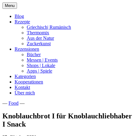
Skip
Menu
to
content
Blog
Rezepte
Griechisch| Rumänisch
Thermomix
Aus der Natur
Zuckerkunst
Rezensionen
Bücher
Messen | Events
Shops | Lokale
Apps | Spiele
Kategorien
Kooperationen
Kontakt
Über mich
—
Food
—
Nia Latea
Knoblauchbrot I für Knoblauchliebhaber
I Snack