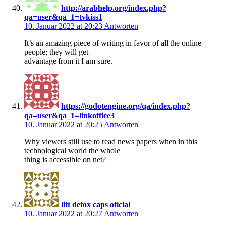
http://arabhelp.org/index.php?
qa=user&qa_1=tvkiss1
10. Januar 2022 at 20:23
Antworten
It’s an amazing piece of writing in favor of all the online
people; they will get
advantage from it I am sure.
https://godotengine.org/qa/index.php?
qa=user&qa_1=linkoffice3
10. Januar 2022 at 20:25
Antworten
Why viewers still use to read news papers when in this
technological world the whole
thing is accessible on net?
lift detox caps oficial
10. Januar 2022 at 20:27
Antworten