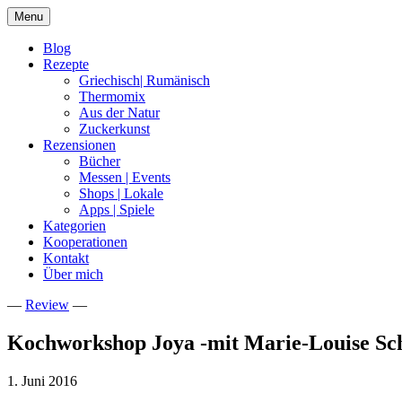
Skip
Menu
to
content
Blog
Rezepte
Griechisch| Rumänisch
Thermomix
Aus der Natur
Zuckerkunst
Rezensionen
Bücher
Messen | Events
Shops | Lokale
Apps | Spiele
Kategorien
Kooperationen
Kontakt
Über mich
—
Review
—
Nia Latea
Kochworkshop Joya -mit Marie-Louise Sc
1. Juni 2016