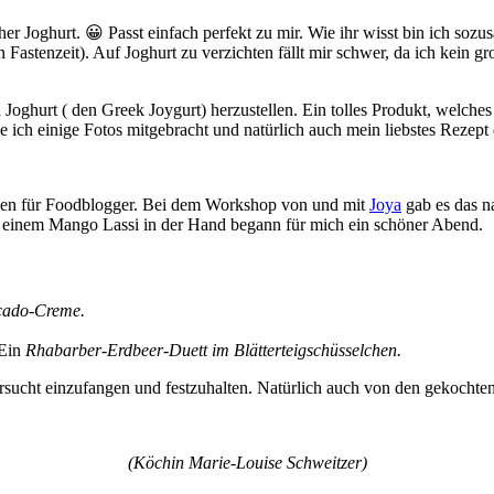
er Joghurt. 😀 Passt einfach perfekt zu mir. Wie ihr wisst bin ich sozu
 Fastenzeit). Auf Joghurt zu verzichten fällt mir schwer, da ich kein g
en Joghurt ( den Greek Joygurt) herzustellen. Ein tolles Produkt, wel
e ich einige Fotos mitgebracht und natürlich auch mein liebstes Rezept
denen für Foodblogger. Bei dem Workshop von und mit
Joya
gab es das na
t einem Mango Lassi in der Hand begann für mich ein schöner Abend.
ocado-Creme.
 Ein
Rhabarber-Erdbeer-Duett im Blätterteigschüsselchen.
rsucht einzufangen und festzuhalten. Natürlich auch von den gekochte
(Köchin Marie-Louise Schweitzer)