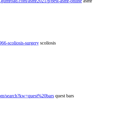
pp.gumroad.com/asmr2021/p/best-asmr-online
asmr
966-scoliosis-surgery
scoliosis
com/search?kw=quest%20bars
quest bars