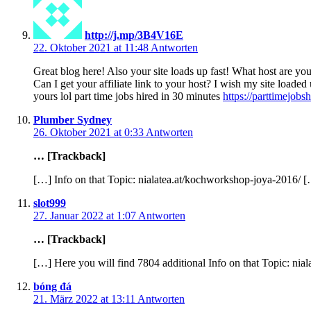
http://j.mp/3B4V16E
22. Oktober 2021 at 11:48
Antworten
Great blog here! Also your site loads up fast! What host are yo
Can I get your affiliate link to your host? I wish my site loaded
yours lol part time jobs hired in 30 minutes
https://parttimejobs
Plumber Sydney
26. Oktober 2021 at 0:33
Antworten
… [Trackback]
[…] Info on that Topic: nialatea.at/kochworkshop-joya-2016/ 
slot999
27. Januar 2022 at 1:07
Antworten
… [Trackback]
[…] Here you will find 7804 additional Info on that Topic: ni
bóng đá
21. März 2022 at 13:11
Antworten