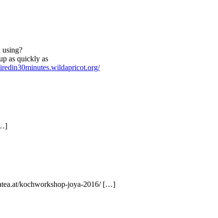
u using?
 up as quickly as
hiredin30minutes.wildapricot.org/
[…]
alatea.at/kochworkshop-joya-2016/ […]