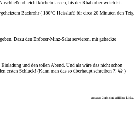
nschließend leicht köcheln lassen, bis der Rhabarber weich ist.
rgeheiztem Backrohr ( 180°C Heissluft) für circa 20 Minuten den Teig
fgeben. Dazu den Erdbeer-Minz-Salat servieren, mit gehackte
e Einladung und den tollen Abend. Und als wäre das nicht schon
en ersten Schluck! (Kann man das so überhaupt schreiben ?! 😀 )
Amazon-Links sind Affiliate-Links.