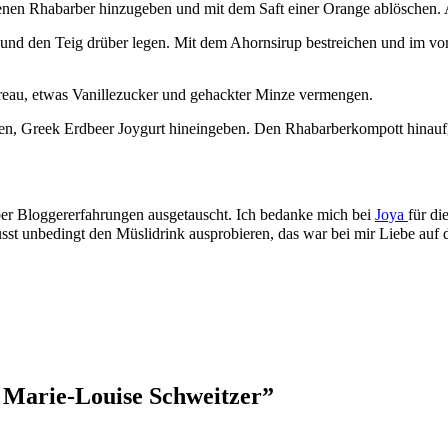
tenen Rhabarber hinzugeben und mit dem Saft einer Orange ablöschen. A
en und den Teig drüber legen. Mit dem Ahornsirup bestreichen und im vo
treau, etwas Vanillezucker und gehackter Minze vermengen.
hrten, Greek Erdbeer Joygurt hineingeben. Den Rhabarberkompott hinau
ber Bloggererfahrungen ausgetauscht. Ich bedanke mich bei
Joya
für di
st unbedingt den Müslidrink ausprobieren, das war bei mir Liebe auf d
 Marie-Louise Schweitzer
”