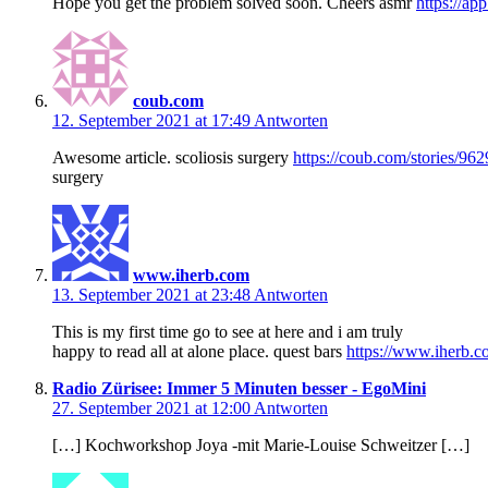
Hope you get the problem solved soon. Cheers asmr
https://a
coub.com
12. September 2021 at 17:49
Antworten
Awesome article. scoliosis surgery
https://coub.com/stories/962
surgery
www.iherb.com
13. September 2021 at 23:48
Antworten
This is my first time go to see at here and i am truly
happy to read all at alone place. quest bars
https://www.iherb.
Radio Zürisee: Immer 5 Minuten besser - EgoMini
27. September 2021 at 12:00
Antworten
[…] Kochworkshop Joya -mit Marie-Louise Schweitzer […]