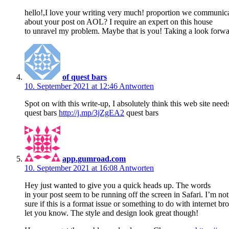
hello!,I love your writing very much! proportion we communic
about your post on AOL? I require an expert on this house
to unravel my problem. Maybe that is you! Taking a look forwa
of quest bars
10. September 2021 at 12:46
Antworten
Spot on with this write-up, I absolutely think this web site need
quest bars
http://j.mp/3jZgEA2
quest bars
app.gumroad.com
10. September 2021 at 16:08
Antworten
Hey just wanted to give you a quick heads up. The words
in your post seem to be running off the screen in Safari. I’m not
sure if this is a format issue or something to do with internet br
let you know. The style and design look great though!