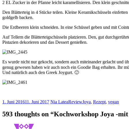
2 EL Zucker in der Pfanne leicht karamellisieren. Den klein geschnit
Den Blätterteig in 4 Stücke teilen. Kleine Keramikschüsseln einfett
goldgelb backen.
Die Erdbeeren klein schneiden. In eine Schüssel geben und mit Coin
Auf Tellern die Blätterteigschüsseln platzieren. Den, gut durchgerü
Pistazien dekorieren und das Dessert genießen.
Es wurde nicht nur gekocht, sondern auch miteinander gelacht und ü
genug gewesen haben wir auch noch ein Goodie Bag erhalten. Ihr müs
Und natürlich auch den Greek Joygurt. 🙂
1. Juni 2016
11. Juni 2017
Nia Latea
Review
Joya
,
Rezept
,
vegan
593 thoughts on “
Kochworkshop Joya -mit