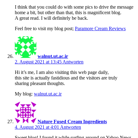
I think that you could do with some pics to drive the message
home a bit, but other than that, this is magnificent blog.
A great read. I will definitely be back.
Feel free to visit my blog post;
Paramore Cream Reviews
walnut.ut.ac.ir
2. August 2021 at 13:45
Antworten
Hi it’s me, I am also visiting this web page daily,
this site is actually fastidious and the visitors are truly
sharing pleasant thoughts.
My blog:
walnut.ut.ac.ir
Nature Fused Cream Ingredients
4. August 2021 at 4:01
Antworten
Sweet blog! I found it while surfing around on Yahoo News.