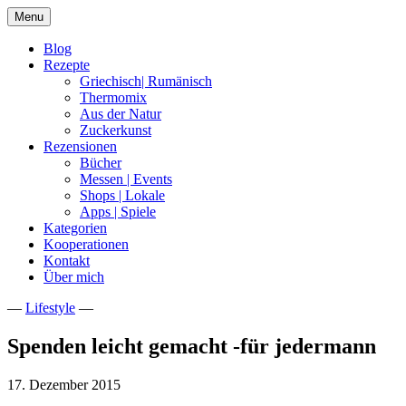
Skip
Menu
to
content
Blog
Rezepte
Griechisch| Rumänisch
Thermomix
Aus der Natur
Zuckerkunst
Rezensionen
Bücher
Messen | Events
Shops | Lokale
Apps | Spiele
Kategorien
Kooperationen
Kontakt
Über mich
—
Lifestyle
—
Nia Latea
Spenden leicht gemacht -für jedermann
17. Dezember 2015