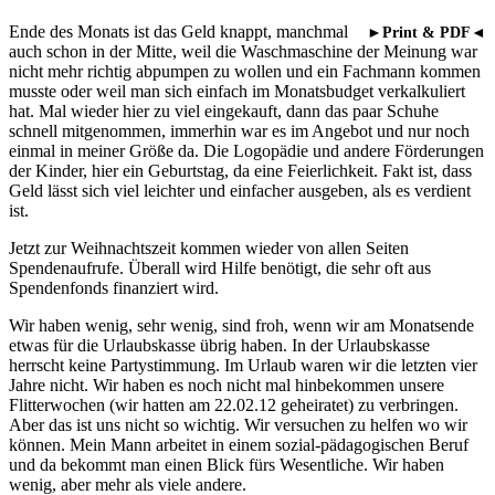
Ende des Monats ist das Geld knappt, manchmal
►Print & PDF◄
auch schon in der Mitte, weil die Waschmaschine der Meinung war
nicht mehr richtig abpumpen zu wollen und ein Fachmann kommen
musste oder weil man sich einfach im Monatsbudget verkalkuliert
hat. Mal wieder hier zu viel eingekauft, dann das paar Schuhe
schnell mitgenommen, immerhin war es im Angebot und nur noch
einmal in meiner Größe da. Die Logopädie und andere Förderungen
der Kinder, hier ein Geburtstag, da eine Feierlichkeit. Fakt ist, dass
Geld lässt sich viel leichter und einfacher ausgeben, als es verdient
ist.
Jetzt zur Weihnachtszeit kommen wieder von allen Seiten
Spendenaufrufe. Überall wird Hilfe benötigt, die sehr oft aus
Spendenfonds finanziert wird.
Wir haben wenig, sehr wenig, sind froh, wenn wir am Monatsende
etwas für die Urlaubskasse übrig haben. In der Urlaubskasse
herrscht keine Partystimmung. Im Urlaub waren wir die letzten vier
Jahre nicht. Wir haben es noch nicht mal hinbekommen unsere
Flitterwochen (wir hatten am 22.02.12 geheiratet) zu verbringen.
Aber das ist uns nicht so wichtig. Wir versuchen zu helfen wo wir
können. Mein Mann arbeitet in einem sozial-pädagogischen Beruf
und da bekommt man einen Blick fürs Wesentliche. Wir haben
wenig, aber mehr als viele andere.