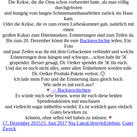
Die Kekse, die die Oma schon vorbereitet hatte, als man völlig
durchgefroren
und hungrig vom langen Schnnemannbauarbeiten zurück ins Haus
kam.
Oder die Kekse, die es zum ersten Liebeskummer gab, natürlich mit
einen
großen Kakao zum Hineintunken. Erinnerungen sind zum Teilen da.
Bis zum 20. Dezember könnt ihr eure
Backgeschichte
teilen, Ein
Foto
und paar Zeilen was ihr mit dem Gebackenen verbindet und welche
Erinnerungen dran hängen und schwups…schon habt ihr 5€
gespendet. Besser gesagt, Dr. Oetker spendet die 5€ für euch.
Und das ist noch nicht alles, unter allen Teilnehmern werden tolle
Dr, Oetker Produkt-Pakete verlost. 🙂
Ich lade mein Foto und die Erinnerung dazu gleich hoch.
Wie sieht es mit euch aus?
♥
–> Backgeschichten
Es würde mich sehr freuen, wenn ihr euch diese beiden
Spendenaktionen mal anschauen
und vielleicht sogar mithelfen würdet. Es ist wirklich ganz einfach
Gutes bewirken zu
♥
können, ohne selbst viel haben zu müssen.
17. Dezember 2015
15. Juni 2017
Nia Latea
Lifestyle
Erlebnis
,
Guter
Zweck