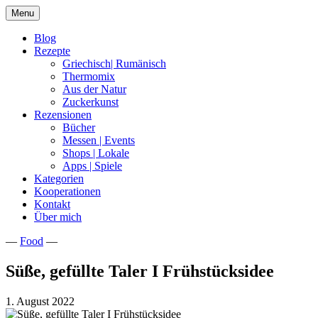
Skip
Menu
to
content
Blog
Rezepte
Griechisch| Rumänisch
Thermomix
Aus der Natur
Zuckerkunst
Rezensionen
Bücher
Messen | Events
Shops | Lokale
Apps | Spiele
Kategorien
Kooperationen
Kontakt
Über mich
—
Food
—
Nia Latea
Süße, gefüllte Taler I Frühstücksidee
1. August 2022