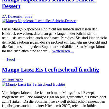
Dessert
27. Dezember 2022
Diese Mango Napoleons sind nicht nur hübsch und lassen den
Eindruck erwecken, dass man ganz lange in der Küche stand,
nein…sie schmecken auch noch nach Paradies! Sie sind kinderleicht
gemacht, zaubern jeden, der sie probiert ein Lächeln ins Gesicht und
die Zutaten sind in jedem Supermarkt erhältlich. Statt Mango könnt
Mango
ihr natürlich auch eine andere…
Weiterlesen…
Napoleons
—
Food
—
I
schnelles
Schicht-
Mango Lassi Eis I erfrischend-fruchtig
Dessert
27. Juni 2022
Vor einigen Jahren habe ich euch mein Mango Lassi Rezept
vorgestellt. Ich liebe Mango! Egal ob pur, getrocknet, als Püree oder
zum Trinken. Da die Sommerhitze aktuell richtig schön eingezogen
ist, übrigens auch in meiner Küche mit 28°C, reicht ein kühles