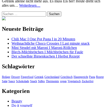
Getränk alleine nicht mehr aus. Es muss Eis her! Heute dreht sich
Mango
alles um…
Weiterlesen…
Lassi
Suchen
Eis
nach:
I
erfrischend-
fruchtig
Neueste Beiträge
Chili Mac I One Pot Pasta I in 20 Minuten
Weihnachtliche Choco Crossies I Last minute snack
Mini Strudel mit Maroni I Maroni-Röllchen
Blech-Milchbrötchen I Milchbrötchen für Faule
Der schnellste Birnenkuchen I Herbst Rezept
Schlagwörter
Beilage
Dessert
Fingerfood
Getränk
Griechenland
Griechisch
Hauptgericht
Pasta
Rezept
Salat
Sauce
Schokolade
Snack
Süßes
Thermomix
vegan
Vegetarisch
Zuckerfrei
Kategorien
Beauty
Do it yourself