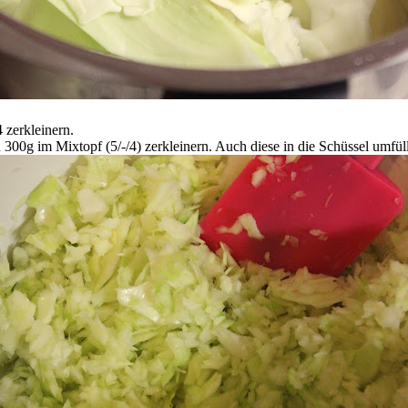
 zerkleinern.
 300g im Mixtopf (5/-/4) zerkleinern. Auch diese in die Schüssel umfül