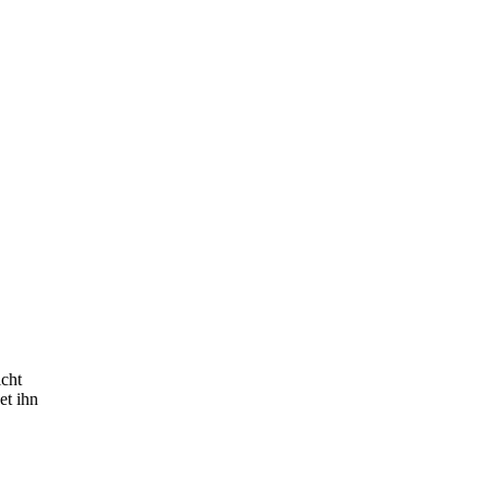
cht
et ihn