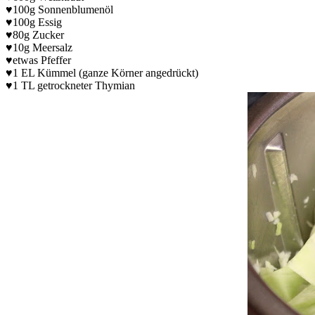
♥100g Sonnenblumenöl
♥100g Essig
♥80g Zucker
♥10g Meersalz
♥etwas Pfeffer
♥1 EL Kümmel (ganze Körner angedrückt)
♥1 TL getrockneter Thymian