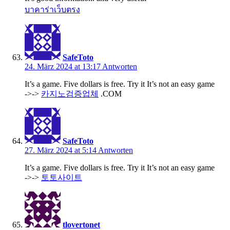
บาคาร่าเว็บตรง
SafeToto
24. März 2024 at 13:17
Antworten
It’s a game. Five dollars is free. Try it It’s not an easy game
->->
카지노검증업체
.COM
SafeToto
27. März 2024 at 5:14
Antworten
It’s a game. Five dollars is free. Try it It’s not an easy game
->->
토토사이트
tlovertonet