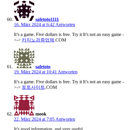
safetoto1111
16. März 2024 at 6:42
Antworten
It’s a game. Five dollars is free. Try it It’s not an easy game -
>->
카지노검증업체
.COM
safetoto
19. März 2024 at 10:41
Antworten
It’s a game. Five dollars is free. Try it It’s not an easy game -
>->
토토사이트
.COM
mook
22. März 2024 at 7:05
Antworten
It’s good information. and very useful