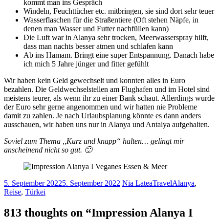
kommt man ins Gespräch
Windeln, Feuchttücher etc. mitbringen, sie sind dort sehr teuer
Wasserflaschen für die Straßentiere (Oft stehen Näpfe, in
denen man Wasser und Futter nachfüllen kann)
Die Luft war in Alanya sehr trocken, Meerwasserspray hilft,
dass man nachts besser atmen und schlafen kann
Ab ins Hamam. Bringt eine super Entspannung. Danach habe
ich mich 5 Jahre jünger und fitter gefühlt
Wir haben kein Geld gewechselt und konnten alles in Euro
bezahlen. Die Geldwechselstellen am Flughafen und im Hotel sind
meistens teurer, als wenn ihr zu einer Bank schaut. Allerdings wurde
der Euro sehr gerne angenommen und wir hatten nie Probleme
damit zu zahlen. Je nach Urlaubsplanung könnte es dann anders
ausschauen, wir haben uns nur in Alanya und Antalya aufgehalten.
Soviel zum Thema ,,Kurz und knapp“ halten… gelingt mir
anscheinend nicht so gut. 🙂
5. September 2022
5. September 2022
Nia Latea
Travel
Alanya
,
Reise
,
Türkei
813 thoughts on “
Impression Alanya I