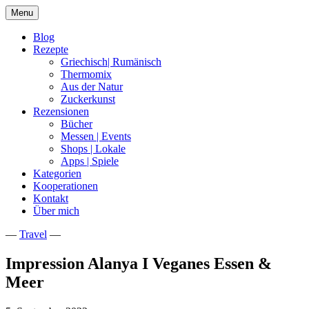
Skip
Menu
to
content
Blog
Rezepte
Griechisch| Rumänisch
Thermomix
Aus der Natur
Zuckerkunst
Rezensionen
Bücher
Messen | Events
Shops | Lokale
Apps | Spiele
Kategorien
Kooperationen
Kontakt
Über mich
—
Travel
—
Nia Latea
Impression Alanya I Veganes Essen &
Meer