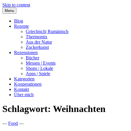
Skip to content
Menu
Blog
Rezepte
Griechisch| Rumänisch
Thermomix
Aus der Natur
Zuckerkunst
Rezensionen
Bücher
Messen | Events
Shops | Lokale
Apps | Spiele
Kategorien
Kooperationen
Kontakt
Über mich
Schlagwort:
Weihnachten
Nia Latea
—
Food
—